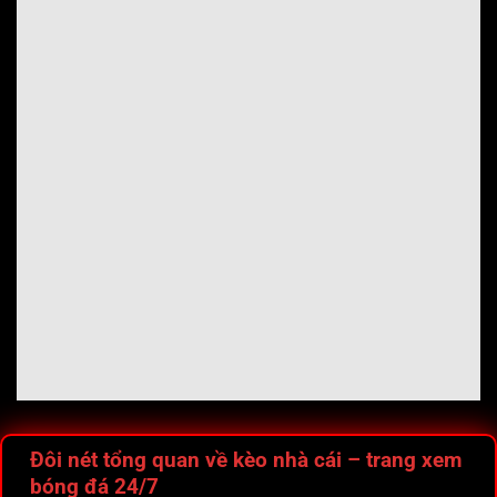
Đôi nét tổng quan về kèo nhà cái – trang xem
bóng đá 24/7