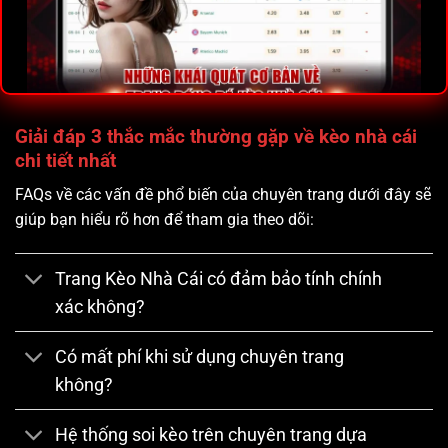
Giải đáp 3 thắc mắc thường gặp về kèo nhà cái
Những khái quát cơ bản về trang bóng đá Kèo nhà cái
chi tiết nhất
FAQs về các vấn đề phổ biến của chuyên trang dưới đây sẽ
Khám phá sứ mệnh và định hưởng của kèo
giúp bạn hiểu rõ hơn để tham gia theo dõi:
nhà cái
Sứ mệnh cốt lõi mà Tỷ lệ kèo nhà cái đặt ra là trao
Trang Kèo Nhà Cái có đảm bảo tính chính
quyền cho người dùng thông qua dữ liệu chính xác,
xác không?
phân tích sâu sắc và nền tảng trí thức. Chuyên trang tin
rằng việc dự đoán kết quả các trận đấu đòi hỏi sự am
Có mất phí khi sử dụng chuyên trang
hiểu, chiến lược thông minh cùng kiên nhẫn. Bằng cách
không?
cung cấp tỷ lệ cược realtime từ nhiều nguồn, kết hợp
livescore không có độ trễ và nhận định từ chuyên gia,
Hệ thống soi kèo trên chuyên trang dựa
hệ thống giảm rủi ro và tối đa hóa cơ hội thắng kèo.