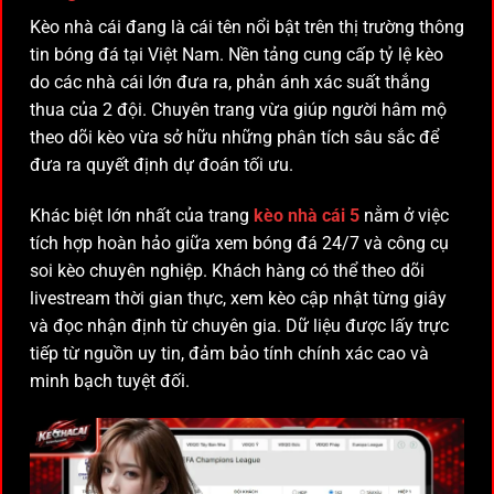
Kèo nhà cái đang là cái tên nổi bật trên thị trường thông
tin bóng đá tại Việt Nam. Nền tảng cung cấp tỷ lệ kèo
do các nhà cái lớn đưa ra, phản ánh xác suất thắng
thua của 2 đội. Chuyên trang vừa giúp người hâm mộ
theo dõi kèo vừa sở hữu những phân tích sâu sắc để
đưa ra quyết định dự đoán tối ưu.
Khác biệt lớn nhất của trang
kèo nhà cái 5
nằm ở việc
tích hợp hoàn hảo giữa xem bóng đá 24/7 và công cụ
soi kèo chuyên nghiệp. Khách hàng có thể theo dõi
livestream thời gian thực, xem kèo cập nhật từng giây
và đọc nhận định từ chuyên gia. Dữ liệu được lấy trực
tiếp từ nguồn uy tin, đảm bảo tính chính xác cao và
minh bạch tuyệt đối.