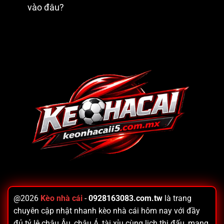
vào đâu?
Bên cạnh đó, định hướng phát triển của kèo nhà cái
trong giai đoạn 2026-2030 tập trung vào 2 yếu tố chính:
Công nghệ tiên tiến: Chuyên trang đang đầu tư
mạnh vào hệ thống AI phân tích dữ liệu trận đấu.
Bên cạnh đó, hệ thống cho phép dự đoán biến động
kèo, cảnh báo kèo bẫy thời gian thực. Trang được tối
ưu với tốc độ tải dưới 1 giây dù mạng yếu.
Nội dung chất lượng cao: Tăng cường số lượng bài
soi kèo chuyên sâu, video phân tích và infographic
trực quan. Mỗi trận đấu lớn sẽ có nhiều góc nhìn
trực diện từ chuyên gia để có cái nhìn đa chiều.
Cộng đồng bền vững: Kèo nhà cái xây dựng diễn
đàn thảo luận, nhóm riêng biệt để người dùng trao
@2026
Kèo nhà cái
-
0928163083.com.tw
là trang
đổi, chia sẻ bí quyết, cùng nhau phân tích kèo. Mục
chuyên cập nhật nhanh kèo nhà cái hôm nay với đầy
tiêu dài hạn là trở thành nền tảng hàng đầu của khu
đủ tỷ lệ châu Âu, châu Á, tài xỉu cùng lịch thi đấu, mang