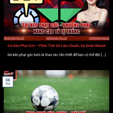
Soi Kèo Phạt Góc – Phân Tích Dữ Liệu Chuẩn, Dự Đoán Nhanh
Soi kèo phạt góc luôn là thao tác cần thiết để bạn có thể đặt [...]
08
Th4