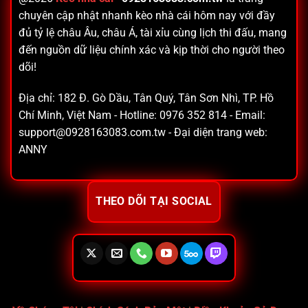
chuyên cập nhật nhanh kèo nhà cái hôm nay với đầy
đủ tỷ lệ châu Âu, châu Á, tài xỉu cùng lịch thi đấu, mang
đến nguồn dữ liệu chính xác và kịp thời cho người theo
dõi!
Địa chỉ:
182 Đ. Gò Dầu, Tân Quý, Tân Sơn Nhì, TP. Hồ
Chí Minh, Việt Nam
- Hotline:
0976 352 814
- Email:
support@0928163083.com.tw
- Đại diện trang web:
ANNY
THEO DÕI TẠI SOCIAL