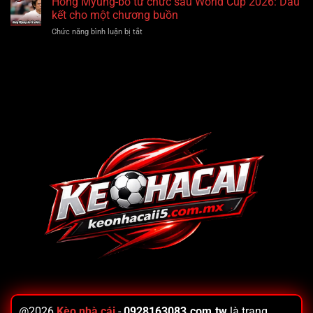
Hong Myung-bo từ chức sau World Cup 2026: Dấu
năm
Thụy
công
kết cho một chương buồn
Sĩ
sức
Chức năng bình luận bị tắt
ở
vs
vì
Hong
Algeria
khinh
Myung-
10h00
địch
bo
–
từ
03/07/2026
chức
sau
World
Cup
2026:
Dấu
kết
cho
một
chương
buồn
@2026
Kèo nhà cái
-
0928163083.com.tw
là trang