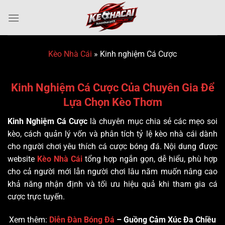
Bỏ
qua
nội
dung
Kèo Nhà Cái
»
Kinh nghiệm Cá Cược
Kinh Nghiệm Cá Cược Của Chuyên Gia Để
Lựa Chọn Kèo Thơm
Kinh Nghiệm Cá Cược
là chuyên mục chia sẻ các mẹo soi
kèo, cách quản lý vốn và phân tích tỷ lệ kèo nhà cái dành
cho người chơi yêu thích cá cược bóng đá. Nội dung được
website
Kèo Nhà Cái
tổng hợp ngắn gọn, dễ hiểu, phù hợp
cho cả người mới lẫn người chơi lâu năm muốn nâng cao
khả năng nhận định và tối ưu hiệu quả khi tham gia cá
cược trực tuyến.
Xem thêm:
Diễn Đàn Bóng Đá
– Guồng Cảm Xúc Đa Chiều